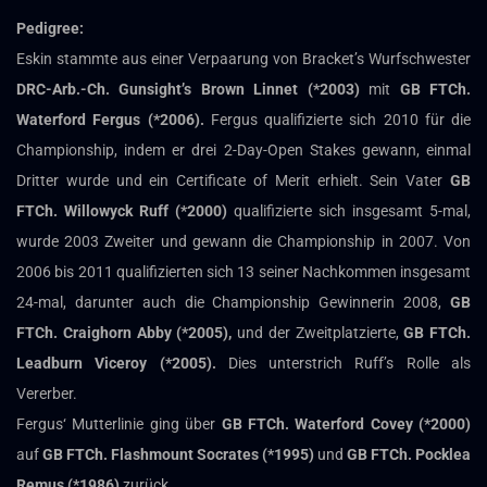
Pedigree:
Eskin stammte aus einer Verpaarung von Bracket’s Wurfschwester
DRC-Arb.-Ch. Gunsight’s Brown Linnet (*2003)
mit
GB FTCh.
Waterford Fergus (*2006).
Fergus qualifizierte sich 2010 für die
Championship, indem er drei 2-Day-Open Stakes gewann, einmal
Dritter wurde und ein Certificate of Merit erhielt. Sein Vater
GB
FTCh. Willowyck Ruff (*2000)
qualifizierte sich insgesamt 5-mal,
wurde 2003 Zweiter und gewann die Championship in 2007. Von
2006 bis 2011 qualifizierten sich 13 seiner Nachkommen insgesamt
24-mal, darunter auch die Championship Gewinnerin 2008,
GB
FTCh. Craighorn Abby (*2005),
und der Zweitplatzierte,
GB FTCh.
Leadburn Viceroy (*2005).
Dies unterstrich Ruff’s Rolle als
Vererber.
Fergus‘ Mutterlinie ging über
GB FTCh. Waterford Covey (*2000)
auf
GB FTCh. Flashmount Socrates (*1995)
und
GB FTCh. Pocklea
Remus (*1986)
zurück.