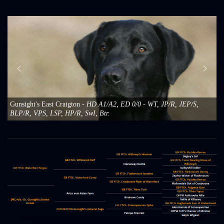
Gunsight's East Craigton
- HD A1/A2, ED 0/0 - WT, JP/R, JEP/S,
BLP/R, VPS, LSP, HP/R, SwI, Btr.