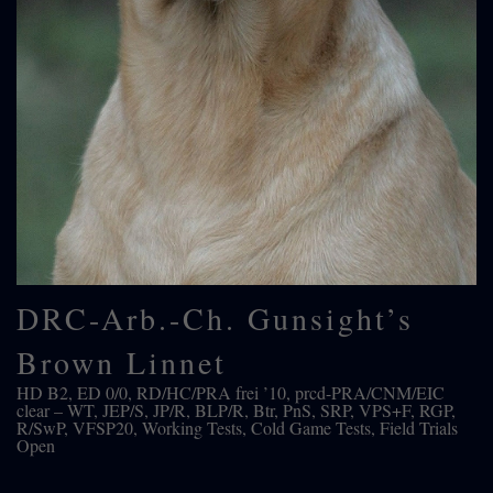
DRC-Arb.-Ch. Gunsight’s
Brown Linnet
HD B2, ED 0/0, RD/HC/PRA frei ’10, prcd-PRA/CNM/EIC
clear – WT, JEP/S, JP/R, BLP/R, Btr, PnS, SRP, VPS+F, RGP,
R/SwP, VFSP20, Working Tests, Cold Game Tests, Field Trials
Open