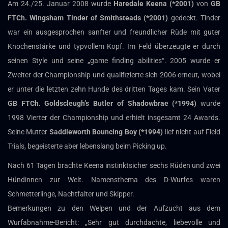
Am 24./25. Januar 2008 wurde
Haredale Keena (*2001)
von
GB
FTCh. Wingsham Tinder of Smithsteads (*2001)
gedeckt. Tinder
war ein ausgesprochen sanfter und freundlicher Rüde mit guter
Knochenstärke und typvollem Kopf. Im Feld überzeugte er durch
seinen Style und seine „game finding abilities“. 2005 wurde er
Zweiter der Championship und qualifizierte sich 2006 erneut, wobei
er unter die letzten zehn Hunde des dritten Tages kam. Sein Vater
GB FTCh. Goldscleugh’s Butler of Shadowbrae (*1994)
wurde
1998 Vierter der Championship und erhielt insgesamt 24 Awards.
Seine Mutter
Saddleworth Bouncing Boy (*1994)
lief nicht auf Field
Trials, begeisterte aber lebenslang beim Picking up.
Nach 61 Tagen brachte Keena instinktsicher sechs Rüden und zwei
Hündinnen zur Welt. Namensthema des D-Wurfes waren
Schmetterlinge, Nachtfalter und Skipper.
Bemerkungen zu den Welpen und der Aufzucht aus dem
Wurfabnahme-Bericht: „Sehr gut durchdachte, liebevolle und