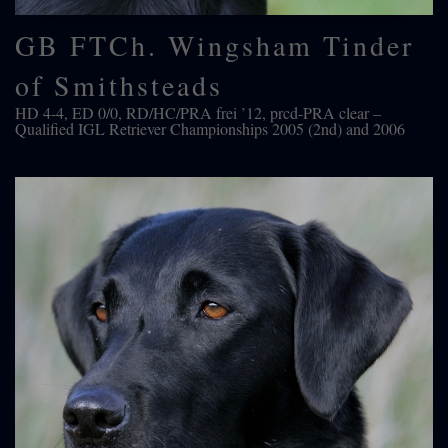
GB FTCh. Wingsham Tinder
of Smithsteads
HD 4-4, ED 0/0, RD/HC/PRA frei ’12, prcd-PRA clear –
Qualified IGL Retriever Championships 2005 (2nd) and 2006