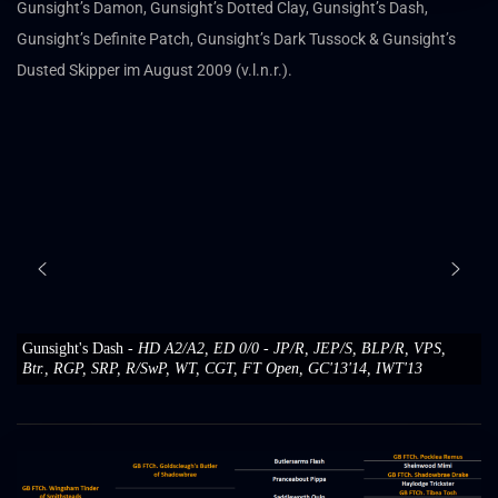
Gunsight’s Damon, Gunsight’s Dotted Clay, Gunsight’s Dash,
Gunsight’s Definite Patch, Gunsight’s Dark Tussock & Gunsight’s
Dusted Skipper im August 2009 (v.l.n.r.).
Gunsight's Dash
- HD A2/A2, ED 0/0 - JP/R, JEP/S, BLP/R, VPS,
Btr., RGP, SRP, R/SwP, WT, CGT, FT Open, GC'13'14, IWT'13