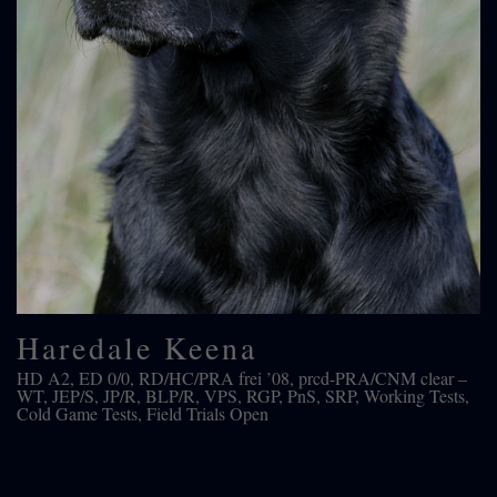
Haredale Keena
HD A2, ED 0/0, RD/HC/PRA frei ’08, prcd-PRA/CNM clear –
WT, JEP/S, JP/R, BLP/R, VPS, RGP, PnS, SRP, Working Tests,
Cold Game Tests, Field Trials Open